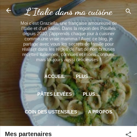
Accéder au contenu principal
L'Italie dans ma cuisine
Moi c'est Graziella, une française amoureuse de
l'Italie et d'un italien. Dans la région des Pouilles
depuis 2010, j'apprends chaque jour à cuisiner
comme une vraie mamma ! Avec ce blog, je
partage avec vous les secrets de famille pour
réaliser dans les règles de l'art de nombreuses
recettes italiennes, connues et moins connues
mais toujours aussi délicieuses !
ACCUEIL
PLUS…
PÂTES LEVÉES
PLUS…
COIN DES USTENSILES
A PROPOS
PLUS…
MES PARTENAIRES
Mes partenaires