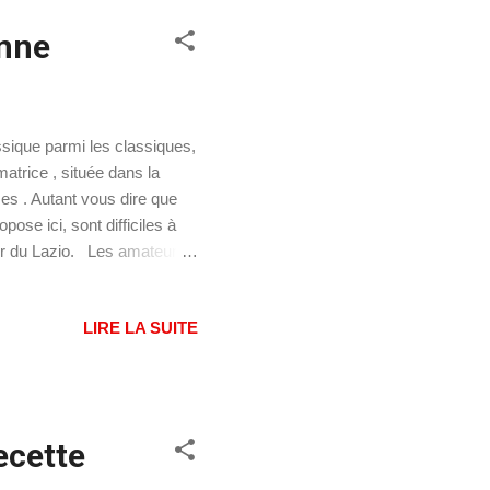
enne
ssique parmi les classiques,
matrice , située dans la
es . Autant vous dire que
se ici, sont difficiles à
tour du Lazio. Les amateurs
 ceux qui jurent par les
: à l’entrée d’Amatrice, un
LIRE LA SUITE
paghetti all’amatriciana). Il
, ceux qui ajoutent de l’
ecette