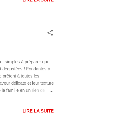
contournable de la
r au café Préparation : 20 mn
 liqueur à 95° 1 litre...
 et simples à préparer que
et dégustées ! Fondantes à
e prêtent à toutes les
eur délicate et leur texture
la famille en un rien de
mande souvent quelques
rop liquide et qu'il vous est
LIRE LA SUITE
peu de pain. 💡 Ces recettes
Boulettes de viande
aine de polpette Ing...