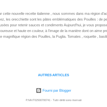
r cette nouvelle recette italienne , nous sommes dans ma région d’
ez, les orecchiette sont les pâtes emblématiques des Pouilles : de pet
usées pour retenir sauces et condiments Aujourd’hui, je vous propose
oureuse et haute en couleur, à l’image de la manière dont on aime pr
te magnifique région des Pouilles, la Puglia. Tomates , roquette , basil
 ingrédients d’une délicieuse salade de pâtes , fraîche et colorée, parfa
illes lors des chaudes journées d’été. 💡 Ces recettes pourraient vou
s au pesto, mozzarella et tomates Salade de p ain biscotté aux toma
umes grillés Préparation : 10 mn Cuisson : 8 mn Pour 4 personnes 
recchiette 250 grammes de tomates cerises 250 grammes de mozzarel
AUTRES ARTICLES
Fourni par Blogger
P.IVA IT02500700741 - Tutti i diritti sono riservati