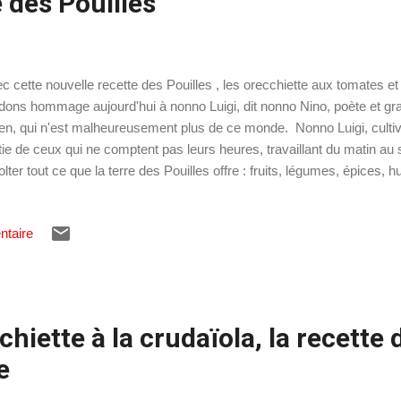
e des Pouilles
c cette nouvelle recette des Pouilles , les orecchiette aux tomates e
dons hommage aujourd'hui à nonno Luigi, dit nonno Nino, poète et gr
lien, qui n'est malheureusement plus de ce monde. Nonno Luigi, cultivat
tie de ceux qui ne comptent pas leurs heures, travaillant du matin au 
olter tout ce que la terre des Pouilles offre : fruits, légumes, épices, hu
rouvait en cuisine également, quand la nonna n'était pas là. Il fallait bi
ants. Son plat fétiche était donc ce qu'il appelait la pasta alla pulitura . 
ntaire
ple, rapide, sans chichis, le temps manquant pour la réalisation de pla
la cuisson du plat, nonno Nino disait toujours " o cotta o cruda lu focu la
e " ou crue ou cuite, l'important est ...
chiette à la crudaïola, la recette 
e