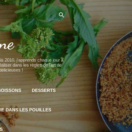
ine
puis 2010, j'apprends chaque jour à
iser dans les règles de l'art de
élicieuses !
BOISSONS
DESSERTS
IE DANS LES POUILLES
S