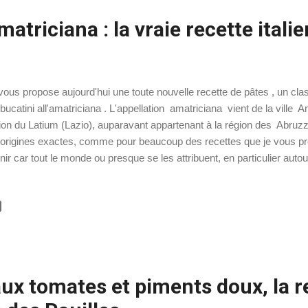
matriciana : la vraie recette itali
vous propose aujourd'hui une toute nouvelle recette de pâtes , un cla
 bucatini all'amatriciana . L'appellation amatriciana vient de la ville A
ion du Latium (Lazio), auparavant appartenant à la région des Abruzz
 origines exactes, comme pour beaucoup des recettes que je vous propo
inir car tout le monde ou presque se les attribuent, en particulier au
ce plat se divisent en deux camps : ceux qui préfèrent les spaghetti et
atini . Les partisans des spaghetti gardent toutefois une nette avance 
neau proclame fièrement Città dei spaghetti all’amatriciana (ville des s
 aussi les partisans du saindoux et ceux de l’ huile d’olive extra-vierge 
non et ceux qui considèrent cela c...
ux tomates et piments doux, la r