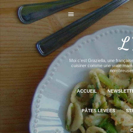
L'
Moi c'est Graziella, une française
cuisiner comme une vraie mamma 
nombreuses 
ACCUEIL
NEWSLETT
PÂTES LEVÉES
ST
C