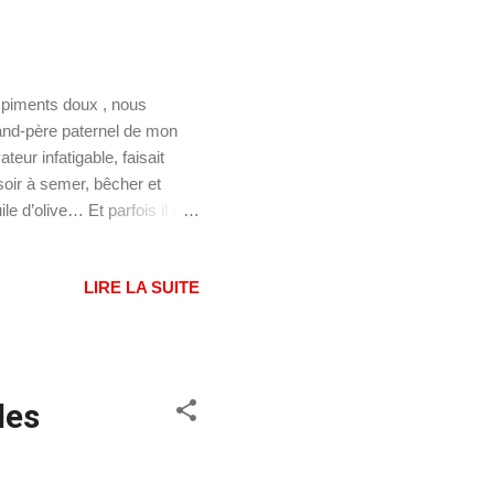
t piments doux , nous
and-père paternel de mon
eur infatigable, faisait
soir à semer, bêcher et
ile d’olive… Et parfois il se
en cuisiner pour leurs 7
Ici Alla pulitura signifie
LIRE LA SUITE
ts plus élaborés. Vers la fin
 vituta... ", ce qui voulait
des