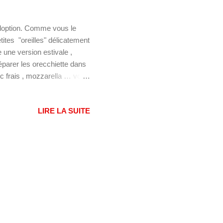
adoption. Comme vous le
ites "oreilles" délicatement
 une version estivale ,
éparer les orecchiette dans
ic frais , mozzarella … voici
ite pour éveiller vos
s intéresser : Salade de p
LIRE LA SUITE
tes Salade de farro aux
Ingrédients : 400 grammes
la roquette (sauvage, si...