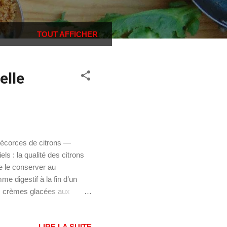
TOUT AFFICHER
elle
d’écorces de citrons —
ls : la qualité des citrons
 de le conserver au
me digestif à la fin d’un
es crèmes glacées aux
 floues, mais les villes de
 contribué à sa renommée
LIRE LA SUITE