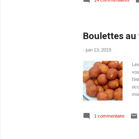
int
gas
Cui
Boulettes au
-
juin 13, 2019
Les
vou
l’i
occ
moe
tem
aju
1 commentaire
dif
pou
Can