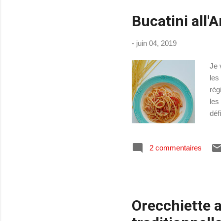
Bucatini all'A
-
juin 04, 2019
Je 
les
rég
les
déf
de 
buc
2 commentaires
pan
y a
oig
Orecchiette a