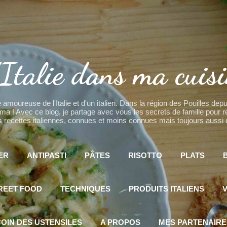
Accéder au contenu principal
Italie dans ma cuis
 amoureuse de l'Italie et d'un italien. Dans la région des Pouilles de
! Avec ce blog, je partage avec vous les secrets de famille pour réal
recettes italiennes, connues et moins connues mais toujours aussi d
ER
ANTIPASTI
PÂTES
RISOTTO
PLATS
REET FOOD
TECHNIQUES
PRODUITS ITALIENS
V
OIN DES USTENSILES
A PROPOS
MES PARTENAIRE