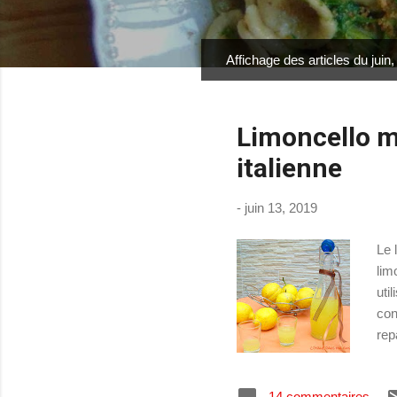
Affichage des articles du juin
A
r
t
Limoncello ma
i
c
italienne
l
e
-
juin 13, 2019
s
Le 
lim
uti
con
rep
gât
Sor
14 commentaires