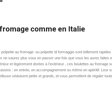
ernationale. Sa fraîcheur citronnée et son parfum intense en font un in
tronomie italienne. 💡 Cette recette pourrait vous intéresser : Liqueu
sson : 5 mn Pour 2 litres de limoncello Ingrédients : 1 litre d'alcool pour
 fromage comme en Italie
 polpette au fromage ou polpette di formaggio sont tellement rapides
s ne saurez plus vous en passer une fois que vous les aurez faites 
ntérieur et légèrement dorées à l’extérieur , ces boulettes au fromage s
asions : en entrée, en accompagnement ou même en apéritif. Leur sav
lleuse séduisent petits et grands, et vous permettent de régaler toute 
ps. Les dosages sont donnés à titre indicatif car la préparation de
stements. Le mélange doit être compact mais pas trop. S'il est un peu t
ficile de former les polpette, dans ce cas-là il vous faudra ajouter un 
rraient vous intéresser : Boulettes de légumes Boulettes à la ricotta 
ederli à la Tirolese Préparation : 15 mn Cuisson : 5 mn Pour une trent