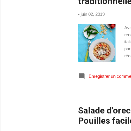
traditionnell
-
juin 02, 2019
Ave
ren
ita
par
réc
ret
enf
Enregistrer un comme
sim
de 
dir
Salade d'orec
Pouilles facil