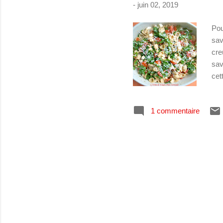
-
juin 02, 2019
Pou
sav
cre
sav
cet
les
pap
1 commentaire
âte
lég
d'o