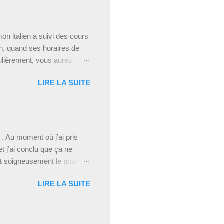
mon italien a suivi des cours
son, quand ses horaires de
égulièrement, vous aurez
ilial . Pour cette recette,
LIRE LA SUITE
rare car je ne suis
te est donc celle que mon
e quotidien, pratique et
a digne de ce nom . Pas de
 . Au moment où j’ai pris
et j’ai conclu que ça ne
nt soigneusement le pour et
 comme vous donner la recette
LIRE LA SUITE
elle du jambon-purée, non ?
ite autant la partager avec
ci, et nous les grands on
mple pasta e ricotta , ce