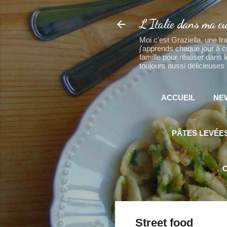
L'Italie dans ma cu
Moi c'est Graziella, une fr
j'apprends chaque jour à 
famille pour réaliser dans
toujours aussi délicieuses 
ACCUEIL
NE
PÂTES LEVÉE
C
Street food