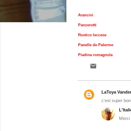
Arancini
Panzerotti
Rustico leccese
Panelle de Palerme
Piadina romagnola
LaToya Vander
C
c'est super bon !!!!!!
o
L'Ital
m
Merci
m
e