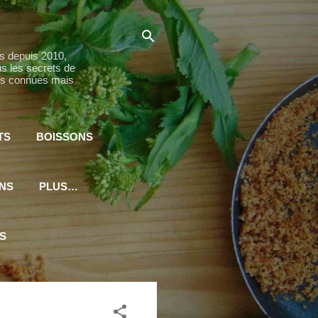
es depuis 2010,
s les secrets de
ins connues mais
TS
BOISSONS
ENS
PLUS…
S