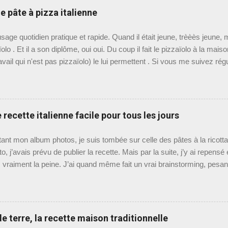
e pâte à pizza italienne
sage quotidien pratique et rapide. Quand il était jeune, trèèès jeune, 
olo . Et il a son diplôme, oui oui. Du coup il fait le pizzaïolo à la mai
travail qui n'est pas pizzaïolo) le lui permettent . Si vous me suivez r
qu'il aime cuisiner, donc je lui laisse un peu de place sur ce blog fam
les mains à la pâte (c'est le cas de le dire) tous les deux, ce qui est 
t pas partageuse en cuisine: ou c'est moi, ou c'est lui. Cette recet
 appris, les techniques aussi qu'il a cependant revisitées pour un usag
e recette italienne facile pour tous les jours
 ci pas de repos de la pate 48 ou 72 heures comme dans une pizzeri
a napolitaine non plus, vous savez, ces bords bien gonfl...
etant mon album photos, je suis tombée sur celle des pâtes à la ricotta
o, j’avais prévu de publier la recette. Mais par la suite, j’y ai repensé 
s vraiment la peine. J’ai quand même fait un vrai brainstorming, pesa
 de cette publication : Le contre - Écrire cette recette, c’est un peu
 au beurre. Eh oui, Graziella, tant que tu y es, autant publier aussi c
 C'est dommage de garder la photo pour moi, maintenant qu'elle est fa
'adore cette recette. C'est un peu THE plat de pasta pour les enfants i
terre, la recette maison traditionnelle
i. - Il y a le petit truc en plus qui fait que la recette n'est pas une si