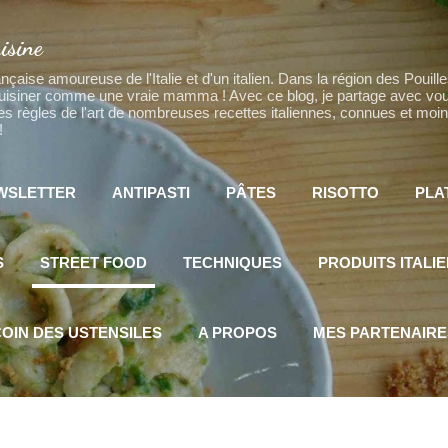
Accéder au contenu principal
isine
ançaise amoureuse de l'Italie et d'un italien. Dans la région des Pouill
cuisiner comme une vraie mamma ! Avec ce blog, je partage avec vou
 les règles de l'art de nombreuses recettes italiennes, connues et mo
!
WSLETTER
ANTIPASTI
PÂTES
RISOTTO
PLA
PLUS…
DESSERTS
S
STREET FOOD
TECHNIQUES
PRODUITS ITALI
OIN DES USTENSILES
A PROPOS
MES PARTENAIRE