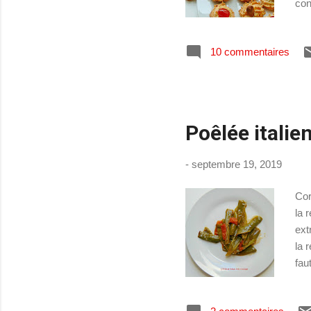
con
mie
sou
10 commentaires
et 
has
pou
Poêlée italie
-
septembre 19, 2019
Cor
la 
ext
la 
fau
dou
Il 