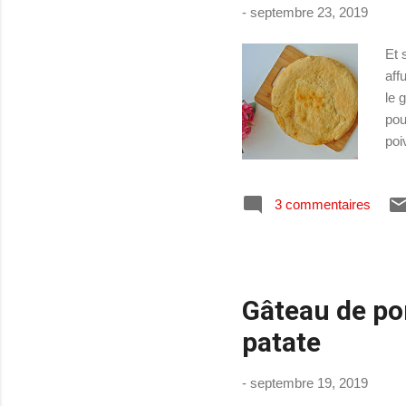
-
septembre 23, 2019
Et 
aff
le 
pou
poi
séd
col
3 commentaires
Foc
500
de 
cui
Gâteau de pom
patate
-
septembre 19, 2019