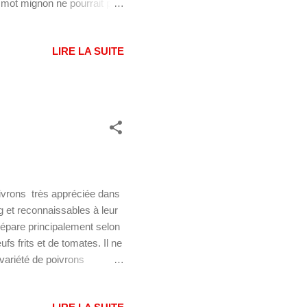
 mot mignon ne pourrait pas
 Par-contre si vous
sto ragazzo italiano è carino"
LIRE LA SUITE
 bien entendu pris au
gnon sont la tradition idéale
oivrons très appréciée dans
g et reconnaissables à leur
prépare principalement selon
s frits et de tomates. Il ne
e variété de poivrons
in d'en retirer les pépins.
à une dizaine de kilomètres