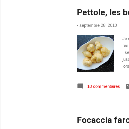
Pettole, les 
-
septembre 28, 2019
Je 
rés
, s
jus
lor
les
Con
10 commentaires
et 
sal
anc
Focaccia far