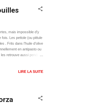
uilles
certes, mais impossible d’y
ois. Les pettole (ou pittule
s . Frits dans l’huile d’olive
ionnellement en antipasto ou
n les retrouve aussi pendant
rié dédié à l’Immaculée
ons culinaires de la région,
LIRE LA SUITE
ent se savourer simplement
, chou-fleur, câpres,
on se...
orza