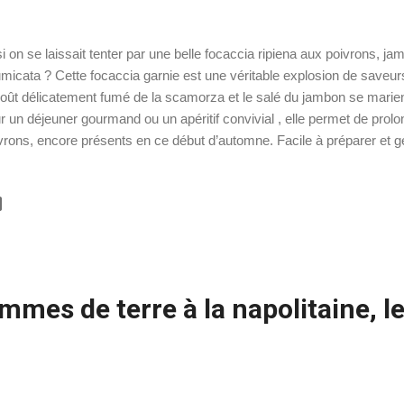
si on se laissait tenter par une belle focaccia ripiena aux poivrons, 
umicata ? Cette focaccia garnie est une véritable explosion de saveur
goût délicatement fumé de la scamorza et le salé du jambon se marient
r un déjeuner gourmand ou un apéritif convivial , elle permet de prolon
vrons, encore présents en ce début d’automne. Facile à préparer et g
uira autant les amateurs de cuisine italienne que ceux en quête de s
orées. 💡 Ces recettes pourraient vous intéresser : Focaccia des Po
accia farcie aux oignons Préparation : 25 mn Cuisson : 30 mn Pour 6
 grammes de farine 00 300 grammes d'eau tiède 15 grammes de lev
sel 1 pomme de terre cuite et écrasée ou 2 cuillères à soupe de flo
llères à soupe d...
mes de terre à la napolitaine, le