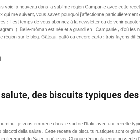
s voici à nouveau dans la sublime région Campanie avec cette recette
x qui me suivent, vous savez pourquoi j'affectionne particulièrement 
res : il est temps de vous abonnez à la newsletter ou de venir papo
tagram ;) Belle-môman est née et a grandi en Campanie , d'où les 
te région sur le blog. Gâteau, gattò ou encore carto : trois façons di
ique de la cuisine napolitaine . Ce gâteau salé de pommes de terre à 
e lors des noces de la Reine Marie Caroline avec Ferdinand 1er, alors
nier est d'ailleurs le cousin et le beau-frère du Roi Louis XVI de Fra
oinette d'Autriche. Ce sont très certainement des cuisiniers français q
a demande de la Reine Marie Carolin...
a salute, des biscuits typiques des
ourd’hui, je vous emmène dans le sud de l’Italie avec une recette typ
es biscotti della salute . Cette recette de biscuits rustiques sont origina
ticulièrement du Salento où je vis. Chaque région italienne possède d’