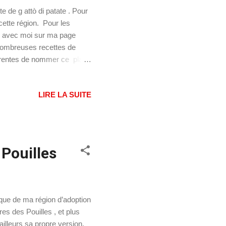
 de g attò di patate . Pour
cette région. Pour les
ter avec moi sur ma page
nombreuses recettes de
fférentes de nommer ce plat
la napolitaine aurait été
 Roi de Sicile, en 1768. Ce
LIRE LA SUITE
nce et de son épouse Marie-
ui ont élaboré cette recette
 Pouilles
ique de ma région d’adoption
ires des Pouilles , et plus
ailleurs sa propre version,