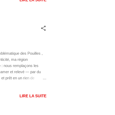
mn Pour 8 personnes
0 grammes de sucre semoule
0/160 ml) 1 sachet de levure
mblématique des Pouilles ,
nticité, ma région
e : nous remplaçons les
t amer et relevé — par du
 et prêt en un rien de
voici un voyage gustatif
 également la recette des
LIRE LA SUITE
éresser : Orecchiette aux
 Pouilles Orecchiette aux
15 mn Pour 4 personnes