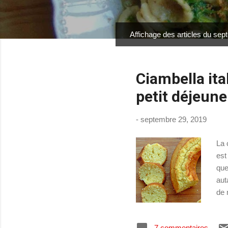
Affichage des articles du se
A
r
t
Ciambella ital
i
c
petit déjeune
l
e
-
septembre 29, 2019
s
La 
est
que
aut
de 
bel
150
7 commentaires