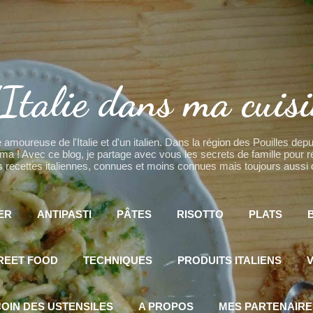
Accéder au contenu principal
Italie dans ma cuis
 amoureuse de l'Italie et d'un italien. Dans la région des Pouilles de
! Avec ce blog, je partage avec vous les secrets de famille pour réal
recettes italiennes, connues et moins connues mais toujours aussi d
ER
ANTIPASTI
PÂTES
RISOTTO
PLATS
REET FOOD
TECHNIQUES
PRODUITS ITALIENS
V
OIN DES USTENSILES
A PROPOS
MES PARTENAIRE