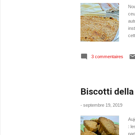
Nou
ceu
aut
ins
cet
typ
cré
3 commentaires
der
Ant
à l
Biscotti dell
-
septembre 19, 2019
Auj
: l
par