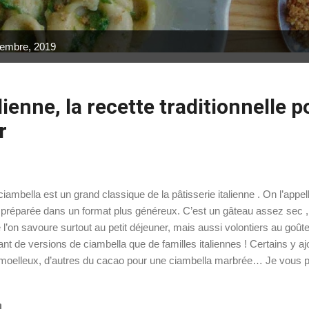
ptembre, 2019
ienne, la recette traditionnelle p
r
ciambella est un grand classique de la pâtisserie italienne . On l’appel
 préparée dans un format plus généreux. C’est un gâteau assez sec ,
 l’on savoure surtout au petit déjeuner, mais aussi volontiers au goûte
ant de versions de ciambella que de familles italiennes ! Certains y aj
moelleux, d’autres du cacao pour une ciambella marbrée… Je vous par
le-môman . Comme à mon habitude, j’ai légèrement réduit la quantité 
 g indiqués dans la recette originale. 💡 Ces recettes pourraient vous