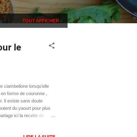
TOUT AFFICHER
our le
le ciambellone lorsqu’elle
 en forme de couronne ,
r. Il existe sans doute
outent du yaourt pour plus
tage ici la recette de
de sucre : 100 g au lieu des
 intéresser : Torta Caprese
LIRE LA SUITE