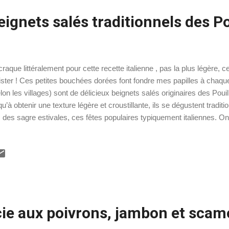
beignets salés traditionnels des Po
craque littéralement pour cette recette italienne , pas la plus légère, 
ister ! Ces petites bouchées dorées font fondre mes papilles à chaque f
elon les villages) sont de délicieux beignets salés originaires des Pouille
qu’à obtenir une texture légère et croustillante, ils se dégustent tradit
s des sagre estivales, ces fêtes populaires typiquement italiennes. O
 fêtes de fin d’année . À Brindisi, par exemple, le 8 décembre, jour fé
ception, il est de coutume de partager un repas ancré dans les traditi
les pettole y occupent une place d’honneur. Ces petits beignets peuv
és (ma version préférée !) ou garnis de délicieuses variantes : brocoli
hois, olives ou encore morue. Chaque famille a sa propre recette et s
cie aux poivrons, jambon et scam