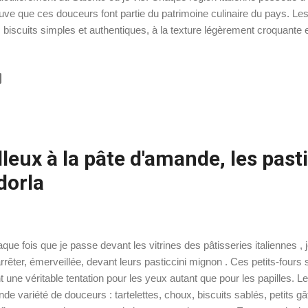
uve que ces douceurs font partie du patrimoine culinaire du pays. Les 
 biscuits simples et authentiques, à la texture légèrement croquante 
rée. On les déguste le plus souvent au petit-déjeuner, trempés dans
encore à l’heure du thé pour une pause gourmande. Comme leur nom l
s-cotti”, littéralement “cuits deux fois”. C’est ce double passage au fou
quant unique et leur longue conservation . Très faciles à préparer, i
ngrédients et offrent un vrai goût de tradition italienne . Alors, à vos fo
leux à la pâte d'amande, les pasti
dorla
que fois que je passe devant les vitrines des pâtisseries italiennes 
rrêter, émerveillée, devant leurs pasticcini mignon . Ces petits-fours 
t une véritable tentation pour les yeux autant que pour les papilles. L
nde variété de douceurs : tartelettes, choux, biscuits sablés, petits g