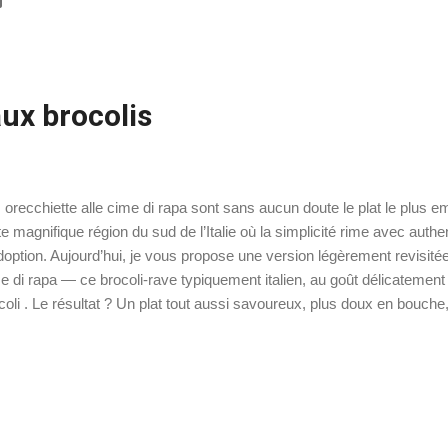
iacciata Fiorentina Torta Barozzi Préparation : 10 mn Cuisson : 30 
rédients : 300 grammes de farine 150 grammes de beurre fondu 15
eufs le zeste d'un citron 1 sachet de sucre vanillé 1 verre de lait (15
re ...
ux brocolis
 orecchiette alle cime di rapa sont sans aucun doute le plat le plus e
te magnifique région du sud de l’Italie où la simplicité rime avec authe
doption. Aujourd’hui, je vous propose une version légèrement revisité
e di rapa — ce brocoli-rave typiquement italien, au goût délicatemen
coli . Le résultat ? Un plat tout aussi savoureux, plus doux en bouche,
ps. Un filet d’huile d’olive, quelques anchois, de l’ail, du piment… et 
ect vers les Pouilles, sans quitter votre cuisine. Sur le blog retrouvez
illi aux brocolis et à la pancetta . 💡 Ces recettes pourraient vous int
ates et piments doux Orecchiette à la sauce tomate comme dans les
e di rapa Orecchiette à la crudaiola Préparation : 15 mn Cuisson : 
édients : ...