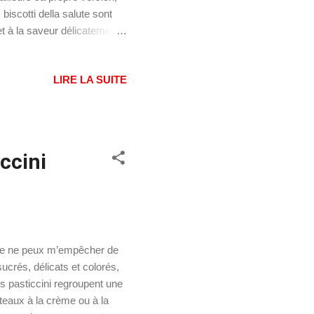
biscotti della salute sont
et à la saveur délicatement
 un café ou un cappuccino,
’indique, ces biscuits sont
LIRE LA SUITE
r qui leur donne leur
ls ne demandent que peu
urneaux ! Laissez-vo...
ccini
, je ne peux m’empêcher de
sucrés, délicats et colorés,
es pasticcini regroupent une
âteaux à la crème ou à la