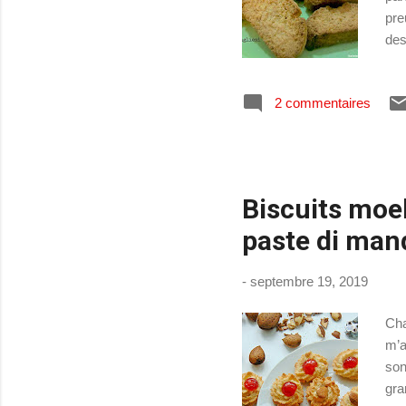
pre
des
suc
ou 
2 commentaires
“bi
cro
d’i
Biscuits moel
paste di man
-
septembre 19, 2019
Cha
m’a
son
gra