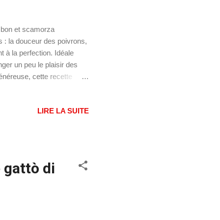
jambon et scamorza
s : la douceur des poivrons,
 à la perfection. Idéale
ger un peu le plaisir des
énéreuse, cette recette
aveurs réconfortantes et
uilles Focaccia genovese
LIRE LA SUITE
 personnes Ingrédients :
ure de fraîche 10 grammes
cons de pomme de terre 3
 gattò di