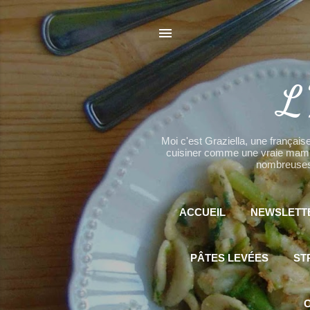
L'
Moi c'est Graziella, une française
cuisiner comme une vraie mamma 
nombreuses 
ACCUEIL
NEWSLETT
PÂTES LEVÉES
ST
C