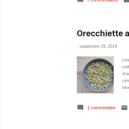
Sch
Ing
3 o
suc
Orecchiette a
-
septembre 29, 2019
Les
cet
d'a
cim
bro
tem
dir
1 commentaire
fus
tom
cim
Ingr