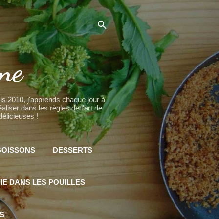
ine
puis 2010, j'apprends chaque jour à
iser dans les règles de l'art de
élicieuses !
BOISSONS
DESSERTS
IE DANS LES POUILLES
S