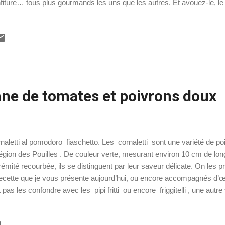
fiture… tous plus gourmands les uns que les autres. Et avouez-le, le
ux leur convenir : ces petits gâteaux sont aussi jolis que délicieux ! [
haitez dire "cet italien est mignon", il vous faudra le dire ainsi : " Que
non " Questo ragazzo italiano è mignon" . L'exemple de la phrase est
ard, je ne sais pas si elle vous sera utile un jour... ] Les pasticcini mi
r conclure un repas en famille le dimanche, ou ...
nne de tomates et poivrons doux
naletti al pomodoro fiaschetto. Les cornaletti sont une variété de p
région des Pouilles . De couleur verte, mesurant environ 10 cm de lon
rémité recourbée, ils se distinguent par leur saveur délicate. On les 
recette que je vous présente aujourd’hui, ou encore accompagnés d’œuf
t pas les confondre avec les pipi fritti ou encore friggitelli , une autr
x typiques des Pouilles , plus petits et que l'on cuisine sans avoir beso
pomodoro fiaschetto quant à lui est une variété de tomates cultivées 