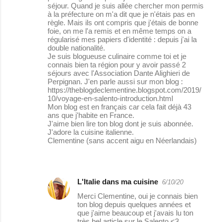
séjour. Quand je suis allée chercher mon permis
à la préfecture on m'a dit que je n'étais pas en
règle. Mais ils ont compris que j'étais de bonne
foie, on me l'a remis et en même temps on a
régularisé mes papiers d'identité : depuis j'ai la
double nationalité.
Je suis blogueuse culinaire comme toi et je
connais bien ta région pour y avoir passé 2
séjours avec l'Association Dante Alighieri de
Perpignan. J'en parle aussi sur mon blog :
https://theblogdeclementine.blogspot.com/2019/
10/voyage-en-salento-introduction.html
Mon blog est en français car cela fait déjà 43
ans que j'habite en France.
J'aime bien lire ton blog dont je suis abonnée.
J'adore la cuisine italienne.
Clementine (sans accent aigu en Néerlandais)
L'Italie dans ma cuisine
6/10/20
Merci Clementine, oui je connais bien
ton blog depuis quelques années et
que j'aime beaucoup et j'avais lu ton
très bel article sur le Salento <3