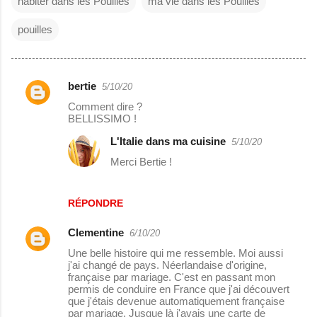
habiter dans les Pouilles
ma vie dans les Pouilles
pouilles
bertie
5/10/20
C
Comment dire ?
o
BELLISSIMO !
m
L'Italie dans ma cuisine
5/10/20
m
Merci Bertie !
e
n
RÉPONDRE
t
a
Clementine
6/10/20
i
Une belle histoire qui me ressemble. Moi aussi
j'ai changé de pays. Néerlandaise d'origine,
r
française par mariage. C'est en passant mon
permis de conduire en France que j'ai découvert
e
que j'étais devenue automatiquement française
s
par mariage. Jusque là j'avais une carte de