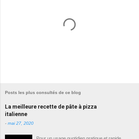
E
n
r
e
Posts les plus consultés de ce blog
g
i
La meilleure recette de pâte à pizza
s
t
italienne
r
e
-
mai 27, 2020
r
u
Pour un usage quotidien pratique et rapide.
n