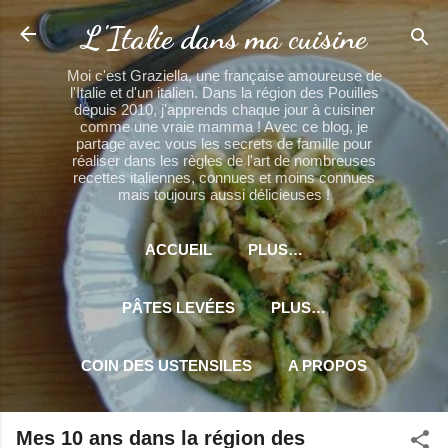
Accéder au contenu principal
L'Italie dans ma cuisine
Moi c'est Graziella, une française amoureuse de
l'Italie et d'un italien. Dans la région des Pouilles
depuis 2010, j'apprends chaque jour à cuisiner
comme une vraie mamma ! Avec ce blog, je
partage avec vous les secrets de famille pour
réaliser dans les règles de l'art de nombreuses
recettes italiennes, connues et moins connues
mais toujours aussi délicieuses !
ACCUEIL
PLUS…
PÂTES LEVÉES
PLUS…
COIN DES USTENSILES
A PROPOS
PLUS…
MES PARTENAIRES
Mes 10 ans dans la région des