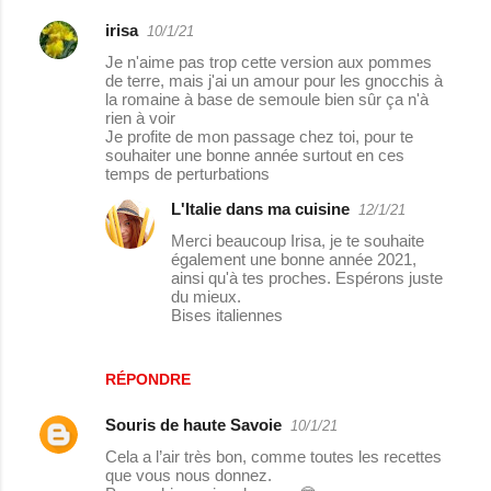
irisa
10/1/21
C
Je n'aime pas trop cette version aux pommes
o
de terre, mais j'ai un amour pour les gnocchis à
la romaine à base de semoule bien sûr ça n'à
m
rien à voir
m
Je profite de mon passage chez toi, pour te
souhaiter une bonne année surtout en ces
e
temps de perturbations
n
L'Italie dans ma cuisine
12/1/21
t
Merci beaucoup Irisa, je te souhaite
a
également une bonne année 2021,
ainsi qu'à tes proches. Espérons juste
i
du mieux.
Bises italiennes
r
e
s
RÉPONDRE
Souris de haute Savoie
10/1/21
Cela a l’air très bon, comme toutes les recettes
que vous nous donnez.