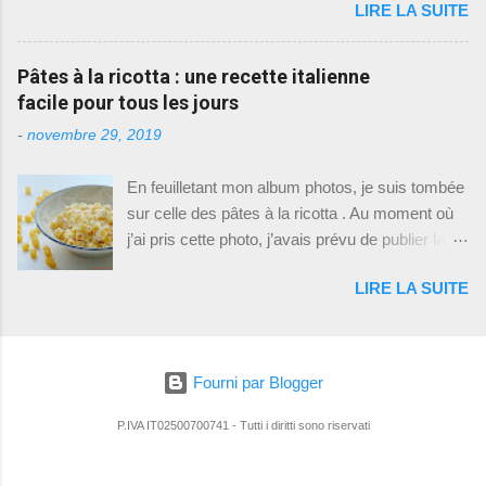
e
LIRE LA SUITE
maison, quand ses horaires de travail (travail
n
qui n'est pas pizzaïolo) le lui permettent . Si
t
a
vous me suivez régulièrement, vous aurez
Pâtes à la ricotta : une recette italienne
i
remarqué qu'il aime cuisiner, donc je lui laisse
r
facile pour tous les jours
e
un peu de place sur ce blog familial . Pour
-
novembre 29, 2019
cette recette, on a mis les mains à la pâte
(c'est le cas de le dire) tous les deux, ce qui est
En feuilletant mon album photos, je suis tombée
rare car je ne suis absolument pas partageuse
sur celle des pâtes à la ricotta . Au moment où
en cuisine: ou c'est moi, ou c'est lui. Cette
j’ai pris cette photo, j’avais prévu de publier la
recette est donc celle que mon italien a appris,
recette. Mais par la suite, j’y ai repensé et j’ai
les techniques aussi qu'il a cependant
LIRE LA SUITE
conclu que ça ne valait pas vraiment la peine.
revisitées pour un usage quotidien, pratique et
J’ai quand même fait un vrai brainstorming,
rapide. I ci pas de repos de la pate 48 ou 72
pesant soigneusement le pour et le contre de
heures comme dans une pizzeria digne de ce
cette publication : Le contre - Écrire cette
nom . Pas de bords à la napolitaine non plus,
Fourni par Blogger
recette, c’est un peu comme vous donner la
vous savez, ces bords bien gonfl...
recette des pâtes au beurre. Eh oui, Graziella,
P.IVA IT02500700741 - Tutti i diritti sono riservati
tant que tu y es, autant publier aussi celle du
jambon-purée, non ? Le pour - C'est dommage