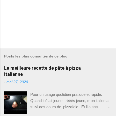
E
n
r
e
Posts les plus consultés de ce blog
g
i
La meilleure recette de pâte à pizza
s
t
italienne
r
e
-
mai 27, 2020
r
u
Pour un usage quotidien pratique et rapide.
n
c
Quand il était jeune, trèèès jeune, mon italien a
o
suivi des cours de pizzaïolo . Et il a son
m
m
diplôme, oui oui. Du coup il fait le pizzaïolo à la