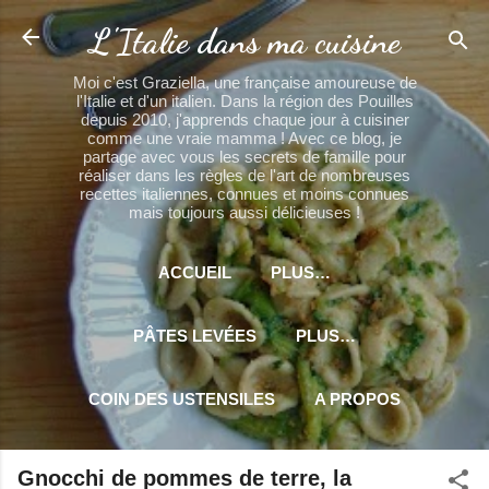
Accéder au contenu principal
L'Italie dans ma cuisine
Moi c'est Graziella, une française amoureuse de
l'Italie et d'un italien. Dans la région des Pouilles
depuis 2010, j'apprends chaque jour à cuisiner
comme une vraie mamma ! Avec ce blog, je
partage avec vous les secrets de famille pour
réaliser dans les règles de l'art de nombreuses
recettes italiennes, connues et moins connues
mais toujours aussi délicieuses !
ACCUEIL
PLUS…
PÂTES LEVÉES
PLUS…
COIN DES USTENSILES
A PROPOS
PLUS…
MES PARTENAIRES
Gnocchi de pommes de terre, la