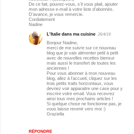
De ce fait, pouvez-vous, s'il vous plait, ajouter
t
mon adresse e-mail à votre liste d'abonnés.
D'avance, je vous remercie.
a
Cordialement
Nadine
i
r
L'Italie dans ma cuisine
26/4/19
e
Bonjour Nadine,
merci de me suivre sur ce nouveau
s
blog que je vais alimenter petit à petit
avec de nouvelles recettes biensur
mais aussi le transfert de toutes les
anciennes !
Pour vous abonner à mon nouveau
blog, allez à l'accueil, cliquez sur les
trois petits traits horizontaux, vous
devriez voir apparaitre une case pour y
inscrire votre email. Vous recevrez
ainsi tous mes prochains articles !
Si quelque chose ne fonctionne pas, je
vous laisse revenir vers moi :)
Graziella
RÉPONDRE