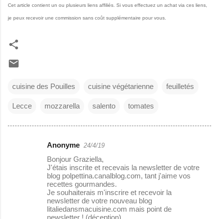
Cet article contient un ou plusieurs liens affiliés. Si vous effectuez un achat via ces liens,
je peux recevoir une commission sans coût supplémentaire pour vous.
cuisine des Pouilles
cuisine végétarienne
feuilletés
Lecce
mozzarella
salento
tomates
Anonyme
24/4/19
C
Bonjour Graziella,
o
J'étais inscrite et recevais la newsletter de votre
blog polpettina.canalblog.com, tant j'aime vos
m
recettes gourmandes.
m
Je souhaiterais m'inscrire et recevoir la
newsletter de votre nouveau blog
e
litaliedansmacuisine.com mais point de
newsletter ! (déception)
n