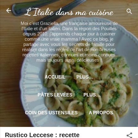
Accéder au contenu principal
L'Italie dans ma cuisine
Moi c'est Graziella, une française amoureuse de
l'Italie et d'un italien. Dans la région des Pouilles
depuis 2010, j'apprends chaque jour à cuisiner
comme une vraie mamma ! Avec ce blog, je
partage avec vous les secrets de famille pour
réaliser dans les règles de l'art de nombreuses
recettes italiennes, connues et moins connues
mais toujours aussi délicieuses !
ACCUEIL
PLUS…
PÂTES LEVÉES
PLUS…
COIN DES USTENSILES
A PROPOS
PLUS…
MES PARTENAIRES
Rustico Leccese : recette