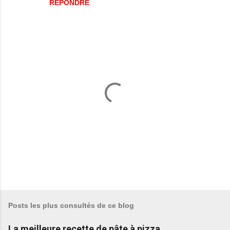
RÉPONDRE
E
n
r
e
Posts les plus consultés de ce blog
g
i
La meilleure recette de pâte à pizza