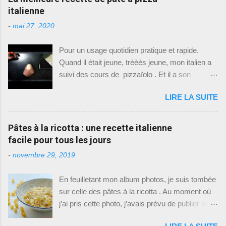
s
t
italienne
r
e
-
mai 27, 2020
r
u
Pour un usage quotidien pratique et rapide.
n
c
Quand il était jeune, trèèès jeune, mon italien a
o
suivi des cours de pizzaïolo . Et il a son
m
m
diplôme, oui oui. Du coup il fait le pizzaïolo à la
e
LIRE LA SUITE
maison, quand ses horaires de travail (travail
n
qui n'est pas pizzaïolo) le lui permettent . Si
t
a
vous me suivez régulièrement, vous aurez
Pâtes à la ricotta : une recette italienne
i
remarqué qu'il aime cuisiner, donc je lui laisse
r
facile pour tous les jours
e
un peu de place sur ce blog familial . Pour
-
novembre 29, 2019
cette recette, on a mis les mains à la pâte
(c'est le cas de le dire) tous les deux, ce qui est
En feuilletant mon album photos, je suis tombée
rare car je ne suis absolument pas partageuse
sur celle des pâtes à la ricotta . Au moment où
en cuisine: ou c'est moi, ou c'est lui. Cette
j’ai pris cette photo, j’avais prévu de publier la
recette est donc celle que mon italien a appris,
recette. Mais par la suite, j’y ai repensé et j’ai
les techniques aussi qu'il a cependant