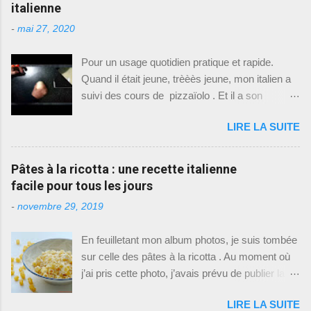
t
italienne
r
e
-
mai 27, 2020
r
u
Pour un usage quotidien pratique et rapide.
n
c
Quand il était jeune, trèèès jeune, mon italien a
o
suivi des cours de pizzaïolo . Et il a son
m
m
diplôme, oui oui. Du coup il fait le pizzaïolo à la
e
LIRE LA SUITE
maison, quand ses horaires de travail (travail
n
qui n'est pas pizzaïolo) le lui permettent . Si
t
a
vous me suivez régulièrement, vous aurez
Pâtes à la ricotta : une recette italienne
i
remarqué qu'il aime cuisiner, donc je lui laisse
r
facile pour tous les jours
e
un peu de place sur ce blog familial . Pour
-
novembre 29, 2019
cette recette, on a mis les mains à la pâte
(c'est le cas de le dire) tous les deux, ce qui est
En feuilletant mon album photos, je suis tombée
rare car je ne suis absolument pas partageuse
sur celle des pâtes à la ricotta . Au moment où
en cuisine: ou c'est moi, ou c'est lui. Cette
j’ai pris cette photo, j’avais prévu de publier la
recette est donc celle que mon italien a appris,
recette. Mais par la suite, j’y ai repensé et j’ai
les techniques aussi qu'il a cependant
LIRE LA SUITE
conclu que ça ne valait pas vraiment la peine.