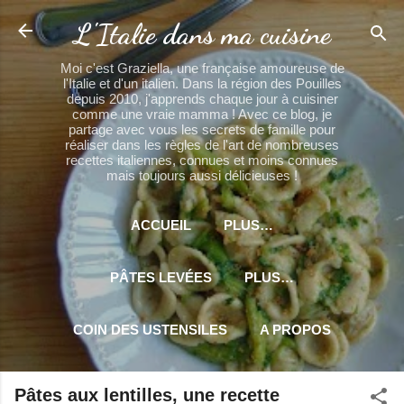
Accéder au contenu principal
L'Italie dans ma cuisine
Moi c'est Graziella, une française amoureuse de
l'Italie et d'un italien. Dans la région des Pouilles
depuis 2010, j'apprends chaque jour à cuisiner
comme une vraie mamma ! Avec ce blog, je
partage avec vous les secrets de famille pour
réaliser dans les règles de l'art de nombreuses
recettes italiennes, connues et moins connues
mais toujours aussi délicieuses !
ACCUEIL
PLUS…
PÂTES LEVÉES
PLUS…
COIN DES USTENSILES
A PROPOS
PLUS…
MES PARTENAIRES
Pâtes aux lentilles, une recette