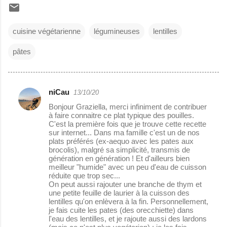
cuisine végétarienne
légumineuses
lentilles
pâtes
niCau
13/10/20
C
Bonjour Graziella, merci infiniment de contribuer
o
à faire connaitre ce plat typique des pouilles.
C'est la première fois que je trouve cette recette
m
sur internet... Dans ma famille c'est un de nos
m
plats préférés (ex-aequo avec les pates aux
brocolis), malgré sa simplicité, transmis de
e
génération en génération ! Et d'ailleurs bien
meilleur "humide" avec un peu d'eau de cuisson
n
réduite que trop sec...
t
On peut aussi rajouter une branche de thym et
une petite feuille de laurier à la cuisson des
a
lentilles qu'on enlèvera à la fin. Personnellement,
je fais cuite les pates (des orecchiette) dans
i
l'eau des lentilles, et je rajoute aussi des lardons
r