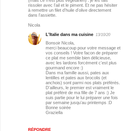
(mais ce n'est plus vegétarien) : je les fais
rissoler avec l'ail et le piment. Et ne pas hésiter
e
à remettre un filet d'huile d'olive directement
dans l'assiette.
s
Nicola
L'Italie dans ma cuisine
13/10/20
Bonsoir Nicola,
merci beaucoup pour votre message et
vos conseils ! Votre facon de préparer
ce plat me semble bien délicieuse,
avec les lardons forcément c'est plus
gourmand encore :)
Dans ma famille aussi, pates aux
lentilles et pates aux brocolis (et
anchois) sont parmi nos plats préférés.
D'ailleurs, le premier est vraiment le
plat préféré de ma fille de 7 ans :) Je
suis partie pour le lui préparer une fois
par semaine jusqu'au printemps :D
Bonne soirée
Graziella
RÉPONDRE