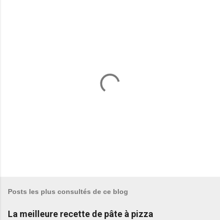
E
n
r
e
Posts les plus consultés de ce blog
g
i
La meilleure recette de pâte à pizza
s