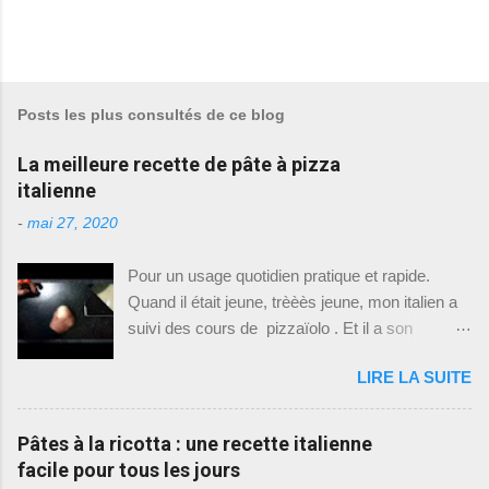
Posts les plus consultés de ce blog
La meilleure recette de pâte à pizza
italienne
-
mai 27, 2020
Pour un usage quotidien pratique et rapide.
Quand il était jeune, trèèès jeune, mon italien a
suivi des cours de pizzaïolo . Et il a son
diplôme, oui oui. Du coup il fait le pizzaïolo à la
LIRE LA SUITE
maison, quand ses horaires de travail (travail
qui n'est pas pizzaïolo) le lui permettent . Si
vous me suivez régulièrement, vous aurez
Pâtes à la ricotta : une recette italienne
remarqué qu'il aime cuisiner, donc je lui laisse
facile pour tous les jours
un peu de place sur ce blog familial . Pour