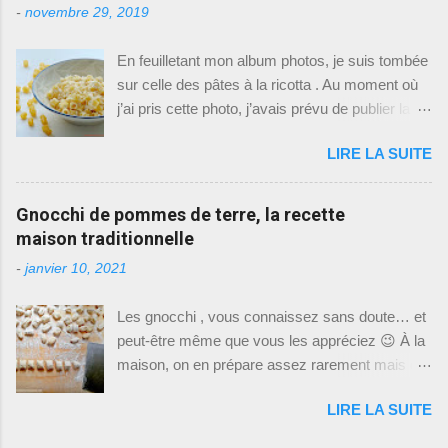
-
novembre 29, 2019
cette recette, on a mis les mains à la pâte
(c'est le cas de le dire) tous les deux, ce qui est
En feuilletant mon album photos, je suis tombée
rare car je ne suis absolument pas partageuse
sur celle des pâtes à la ricotta . Au moment où
en cuisine: ou c'est moi, ou c'est lui. Cette
j’ai pris cette photo, j’avais prévu de publier la
recette est donc celle que mon italien a appris,
recette. Mais par la suite, j’y ai repensé et j’ai
les techniques aussi qu'il a cependant
LIRE LA SUITE
conclu que ça ne valait pas vraiment la peine.
revisitées pour un usage quotidien, pratique et
J’ai quand même fait un vrai brainstorming,
rapide. I ci pas de repos de la pate 48 ou 72
pesant soigneusement le pour et le contre de
Gnocchi de pommes de terre, la recette
heures comme dans une pizzeria digne de ce
cette publication : Le contre - Écrire cette
maison traditionnelle
nom . Pas de bords à la napolitaine non plus,
recette, c’est un peu comme vous donner la
vous savez, ces bords bien gonfl...
-
janvier 10, 2021
recette des pâtes au beurre. Eh oui, Graziella,
tant que tu y es, autant publier aussi celle du
Les gnocchi , vous connaissez sans doute… et
jambon-purée, non ? Le pour - C'est dommage
peut-être même que vous les appréciez 😉 À la
de garder la photo pour moi, maintenant qu'elle
maison, on en prépare assez rarement mais de
est faite autant la partager avec vous. - J'adore
temps en temps, les gnocchi trouvent quand
cette recette. C'est un peu THE plat de pasta
LIRE LA SUITE
même leur place à notre table. Justement parce
pour les enfants ici, et nous les grands on adore
qu’on en mange peu souvent, je préfère les
aussi. - Il y a le petit truc en plus qui fait que la