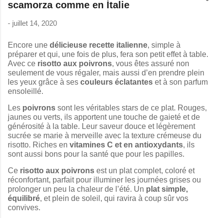
scamorza comme en Italie
-
juillet 14, 2020
Encore une
délicieuse recette italienne
, simple à
préparer et qui, une fois de plus, fera son petit effet à table.
Avec ce
risotto aux poivrons
, vous êtes assuré non
seulement de vous régaler, mais aussi d’en prendre plein
les yeux grâce à ses
couleurs éclatantes
et à son parfum
ensoleillé.
Les
poivrons
sont les véritables stars de ce plat. Rouges,
jaunes ou verts, ils apportent une touche de gaieté et de
générosité à la table. Leur saveur douce et légèrement
sucrée se marie à merveille avec la texture crémeuse du
risotto. Riches en
vitamines C et en antioxydants
, ils
sont aussi bons pour la santé que pour les papilles.
Ce
risotto aux poivrons
est un plat complet, coloré et
réconfortant, parfait pour illuminer les journées grises ou
prolonger un peu la chaleur de l’été. Un
plat simple,
équilibré
, et plein de soleil, qui ravira à coup sûr vos
convives.