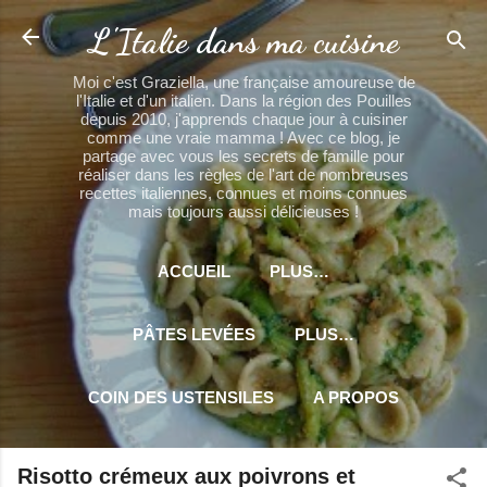
Accéder au contenu principal
L'Italie dans ma cuisine
Moi c'est Graziella, une française amoureuse de
l'Italie et d'un italien. Dans la région des Pouilles
depuis 2010, j'apprends chaque jour à cuisiner
comme une vraie mamma ! Avec ce blog, je
partage avec vous les secrets de famille pour
réaliser dans les règles de l'art de nombreuses
recettes italiennes, connues et moins connues
mais toujours aussi délicieuses !
ACCUEIL
PLUS…
PÂTES LEVÉES
PLUS…
COIN DES USTENSILES
A PROPOS
PLUS…
MES PARTENAIRES
Risotto crémeux aux poivrons et